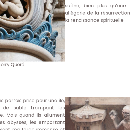
scène, bien plus qu’une h
allégorie de la résurrection
la renaissance spirituelle.
ierry Quéré
is parfois prise pour une île,
 de sable trompant les
te. Mais quand ils allument
 les abysses, les emportant
vèlent ma force immense et