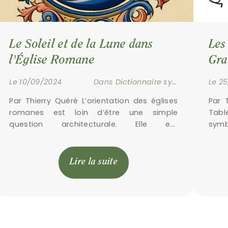
Le Soleil et de la Lune dans 
Les
l'Église Romane
Gra
Le 10/09/2024
Dans
Dictionnaire symbolique
Le 2
Par Thierry Quéré L’orientation des églises 
Par 
romanes est loin d’être une simple 
Tabl
question architecturale. Elle est 
symb
profondément enracinée dans une 
comp
symbolique spirituelle où la course du soleil 
nos 
et l’influence de […]
incar
Lire la suite