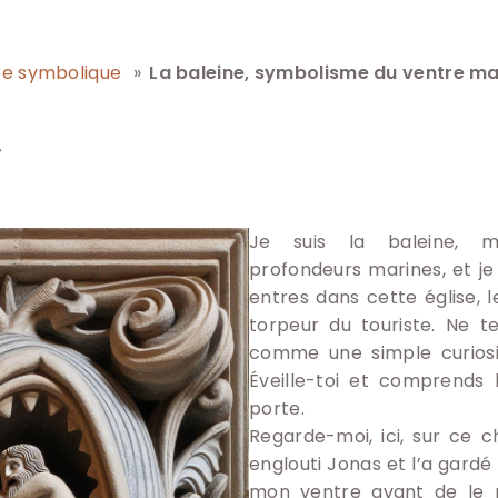
re symbolique
La baleine, symbolisme du ventre ma
Je suis la baleine, m
profondeurs marines, et je 
entres dans cette église, l
torpeur du touriste. Ne 
comme une simple curiosit
Éveille-toi et comprends
porte.
Regarde-moi, ici, sur ce ch
englouti Jonas et l’a gardé t
mon ventre avant de le re