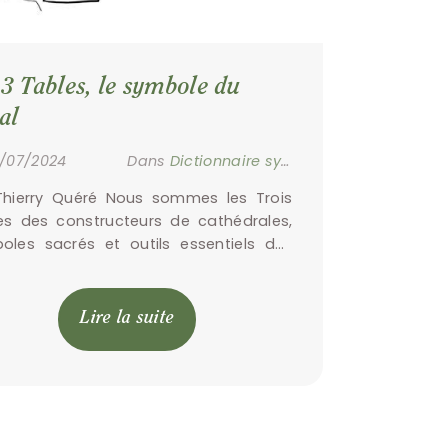
 3 Tables, le symbole du 
al
5/07/2024
Dans
Dictionnaire symbolique
Thierry Quéré Nous sommes les Trois 
es des constructeurs de cathédrales, 
oles sacrés et outils essentiels des 
agnons bâtisseurs. Nos formes et 
proportions ont été choisies pour 
ner […]
Lire la suite