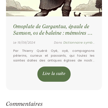
Omoplate de Gargantua, épaule de 
Samson, os de baleine : mémoires de 
légendes
Le 19/09/2024
Dans
Dictionnaire symbolique
Par Thierry Quéré Oyé, oyé, compagnons 
pèlerins, curieux et passants, qui foulez les 
saintes dalles des antiques églises de nostre 
vieux royaume ! Je suis, à vous parler, l’illustre et 
[…]
Lire la suite
Commentaires