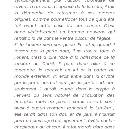
Symboliquement, par l’action volontaire de
revenir à l’envers, à l’opposé de la lumière, il fait
la démarche de retourner à ses propres
origines, comme pour effacer tout ce qui a été
fait avant cette prise de conscience. C’est
donc véritablement un homme nouveau qui
renaît à la vie dans le ventre obscur de l’église.
Et la lumière sera son guide. En effet, quand il
ressort par la porte nord, il se trouve face à
l’orient, c’est-à-dire face à la naissance de la
lumière du Christ. Il peut donc aller à sa
Pour ne rien manquer aux
rencontre, la recevoir en lui et la porter au
monde extérieur. S’il était entré dans la crypte
nouvelles vidéos, articles et dates
par la porte nord et sorti par la porte sud, non
seulement il aurait tourné dans la crypte à
de formation
l’envers du sens naturel de circulation des
énergies, mais en plus, il serait ressorti sans
Suivez-nous via la Newsletter !
avoir à aucun moment rencontré la lumière ;
elle serait dans son dos, et de plus, il n’aurait
pas non plus reçu l’enseignement révélé par les
chapiteaux du chœur. Il retournerait alors dans