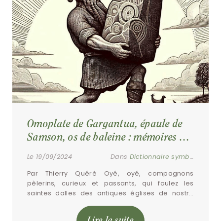
Omoplate de Gargantua, épaule de 
Samson, os de baleine : mémoires de 
légendes
Le 19/09/2024
Dans
Dictionnaire symbolique
Par Thierry Quéré Oyé, oyé, compagnons 
pèlerins, curieux et passants, qui foulez les 
saintes dalles des antiques églises de nostre 
vieux royaume ! Je suis, à vous parler, l’illustre et 
[…]
Lire la suite