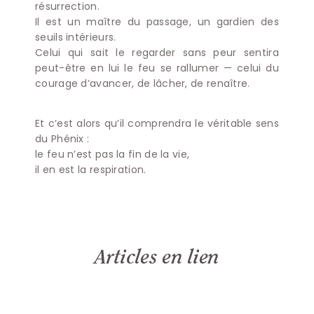
résurrection.
Il est un maître du passage, un gardien des
seuils intérieurs.
Celui qui sait le regarder sans peur sentira
peut-être en lui le feu se rallumer — celui du
Pour ne rien manquer aux
courage d’avancer, de lâcher, de renaître.
nouvelles vidéos, articles et dates
Et c’est alors qu’il comprendra le véritable sens
de formation
du Phénix :
le feu n’est pas la fin de la vie,
il en est la respiration.
Suivez-nous via la Newsletter !
S'inscrire à la Newsletter
Articles en lien